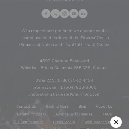
With respect and gratitude we operate on the
shared unceded territory of the Skwxwú7mesh
(Squamish) Nation and Lil̓wat7úl (Lil’wat) Nation.
4599 Chateau Boulevard
Whistler - British Columbia V8E 0Z5, Canada
US & CAN:
1 (866) 540-4424
International:
1 (604) 938-8000
chateauwhistlerresort@fairmont.com
Contact Us
Getting Here
Blog
About Us
Loyalty Program
Awards & Accolades
FAQs
Our Commitment
Press Room
Web Accessibility